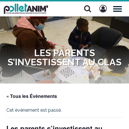
Pollet Anim'
TOG
NAV
LES PARENTS
S’INVESTISSENT AU CLAS
« Tous les Évènements
Cet évènement est passé.
Les parents s’investissent au