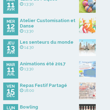
11
13:30
AVR
Atelier Customisation et
MER
12
Danse
AVR
13:30
Les senteurs du monde
JEU
13
14:30
AVR
Animations été 2017
MAR
11
13:30
JUIL
Repas Festif Partagé
VEN
15
18:00
DÉC
Bowling
LUN