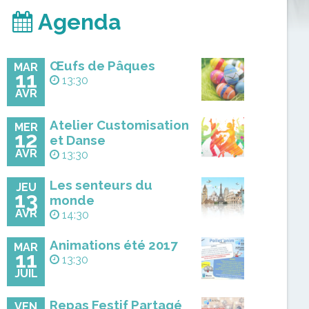
Agenda
Œufs de Pâques
MAR
11
13:30
AVR
Atelier Customisation
MER
12
et Danse
AVR
13:30
Les senteurs du
JEU
13
monde
AVR
14:30
Animations été 2017
MAR
11
13:30
JUIL
Repas Festif Partagé
VEN