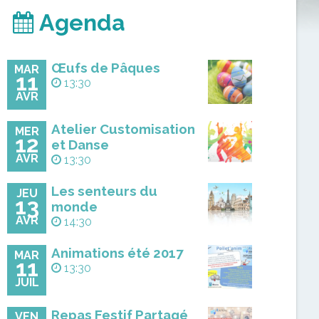
Agenda
Œufs de Pâques
MAR
11
13:30
AVR
Atelier Customisation
MER
12
et Danse
AVR
13:30
Les senteurs du
JEU
13
monde
AVR
14:30
Animations été 2017
MAR
11
13:30
JUIL
Repas Festif Partagé
VEN