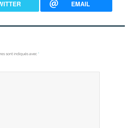
WITTER
EMAIL
res sont indiqués avec
*