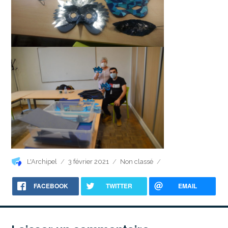
Auteur
Publié
Catégories
L'Archipel
3 février 2021
Non classé
le
FACEBOOK
TWITTER
EMAIL