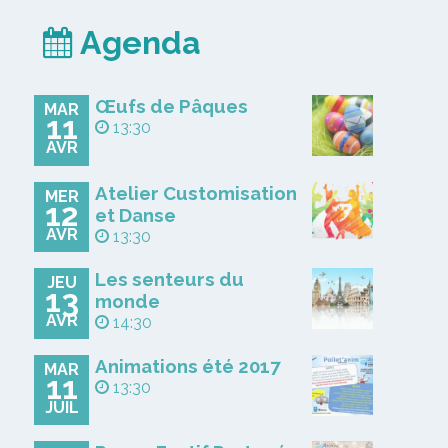
Agenda
Œufs de Pâques
MAR
11
13:30
AVR
Atelier Customisation
MER
12
et Danse
AVR
13:30
Les senteurs du
JEU
13
monde
AVR
14:30
Animations été 2017
MAR
11
13:30
JUIL