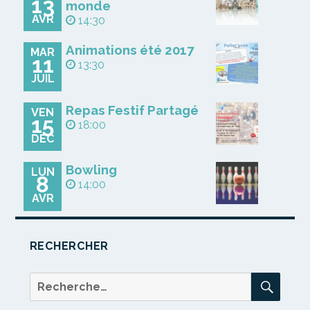
13
monde
AVR
14:30
Animations été 2017
MAR
11
13:30
JUIL
Repas Festif Partagé
VEN
15
18:00
DÉC
Bowling
LUN
8
14:00
AVR
RECHERCHER
REC
Recherche
pour :