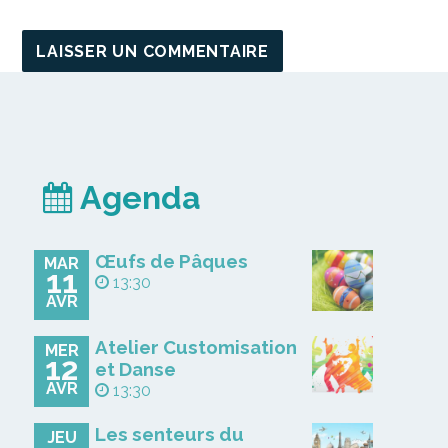
Agenda
Œufs de Pâques
MAR
11
13:30
AVR
Atelier Customisation
MER
12
et Danse
AVR
13:30
Les senteurs du
JEU