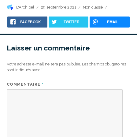
Auteur
Publié
Catégories
L'Archipel
29 septembre 2021
Non classé
le
FACEBOOK
TWITTER
EMAIL
Laisser un commentaire
Votre adresse e-mail ne sera pas publiée.
Les champs obligatoires
sont indiqués avec
*
COMMENTAIRE
*