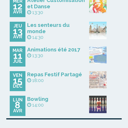
Atelier Customisation
MER
12
et Danse
AVR
13:30
Les senteurs du
JEU
13
monde
AVR
14:30
Animations été 2017
MAR
11
13:30
JUIL
Repas Festif Partagé
VEN
15
18:00
DÉC
Bowling
LUN
8
14:00
AVR