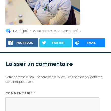
Auteur
Publié
Catégories
L'Archipel
27 octobre 2021
Non classé
le
FACEBOOK
TWITTER
EMAIL
Laisser un commentaire
Votre adresse e-mail ne sera pas publiée.
Les champs obligatoires
sont indiqués avec
*
COMMENTAIRE
*