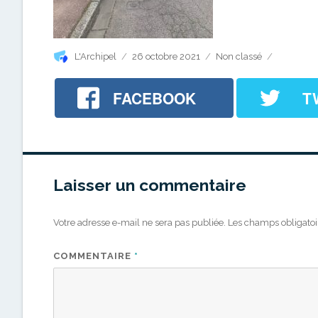
Auteur
Publié
Catégories
L'Archipel
26 octobre 2021
Non classé
le
FACEBOOK
T
Laisser un commentaire
Votre adresse e-mail ne sera pas publiée.
Les champs obligatoi
COMMENTAIRE
*