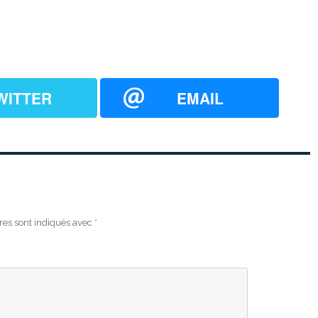
WITTER
EMAIL
res sont indiqués avec
*