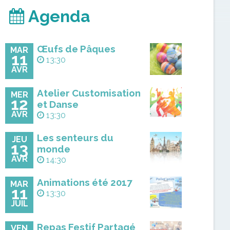
Agenda
Œufs de Pâques
MAR
11
13:30
AVR
Atelier Customisation
MER
12
et Danse
AVR
13:30
Les senteurs du
JEU
13
monde
AVR
14:30
Animations été 2017
MAR
11
13:30
JUIL
Repas Festif Partagé
VEN