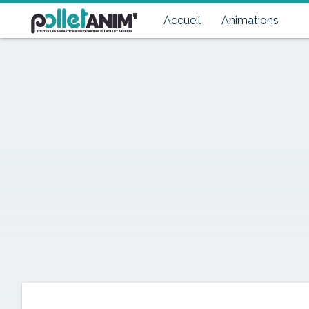
Pollet Anim'
Toutes les animations du quartier du Pollet à Dieppe
Accueil
Animations