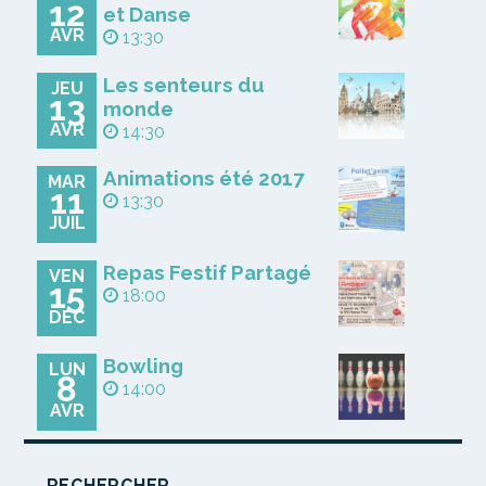
12
et Danse
AVR
13:30
Les senteurs du
JEU
13
monde
AVR
14:30
Animations été 2017
MAR
11
13:30
JUIL
Repas Festif Partagé
VEN
15
18:00
DÉC
Bowling
LUN
8
14:00
AVR
RECHERCHER