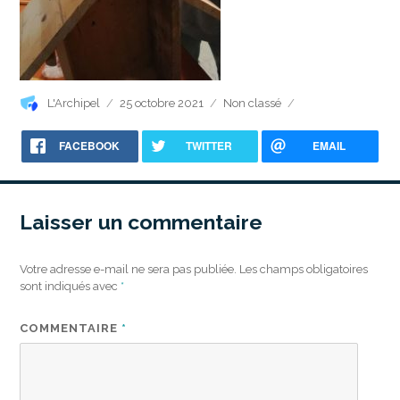
Auteur
Publié
Catégories
L'Archipel
25 octobre 2021
Non classé
le
FACEBOOK
TWITTER
EMAIL
Laisser un commentaire
Votre adresse e-mail ne sera pas publiée.
Les champs obligatoires
sont indiqués avec
*
COMMENTAIRE
*