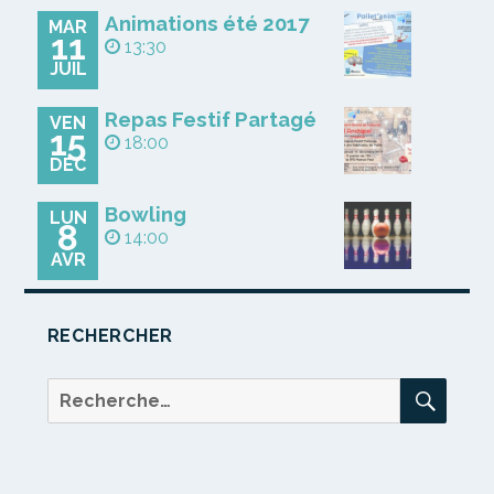
Animations été 2017
MAR
11
13:30
JUIL
Repas Festif Partagé
VEN
15
18:00
DÉC
Bowling
LUN
8
14:00
AVR
RECHERCHER
REC
Recherche
pour :