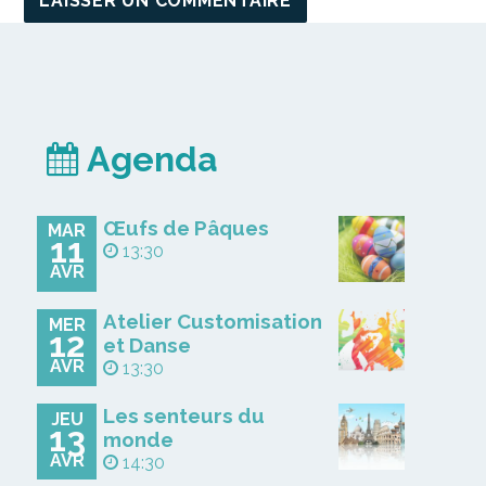
Agenda
Œufs de Pâques
MAR
11
13:30
AVR
Atelier Customisation
MER
12
et Danse
AVR
13:30
Les senteurs du
JEU
13
monde
AVR
14:30