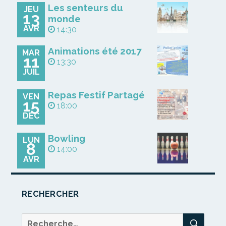
Les senteurs du
JEU
13
monde
AVR
14:30
Animations été 2017
MAR
11
13:30
JUIL
Repas Festif Partagé
VEN
15
18:00
DÉC
Bowling
LUN
8
14:00
AVR
RECHERCHER
REC
Recherche