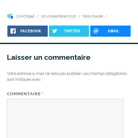
Auteur
Publié
Catégories
L'Archipel
20 novembre 2021
Non classé
le
FACEBOOK
TWITTER
EMAIL
Laisser un commentaire
Votre adresse e-mail ne sera pas publiée.
Les champs obligatoires
sont indiqués avec
*
COMMENTAIRE
*