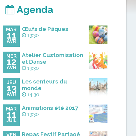
Agenda
Œufs de Pâques
MAR
11
13:30
AVR
Atelier Customisation
MER
12
et Danse
AVR
13:30
Les senteurs du
JEU
13
monde
AVR
14:30
Animations été 2017
MAR
11
13:30
JUIL
Repas Festif Partagé
VEN