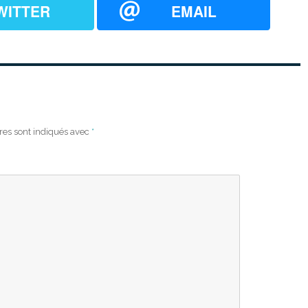
WITTER
EMAIL
res sont indiqués avec
*