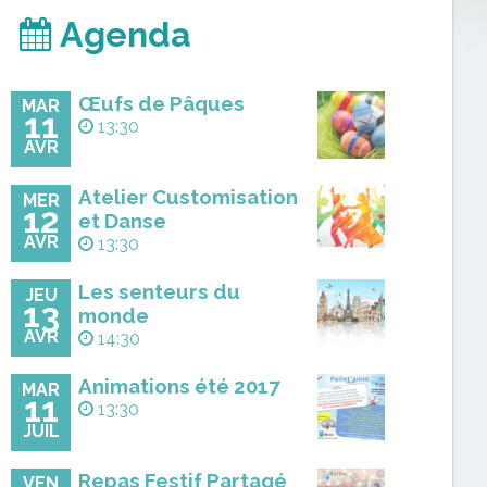
Agenda
Œufs de Pâques
MAR
11
13:30
AVR
Atelier Customisation
MER
12
et Danse
AVR
13:30
Les senteurs du
JEU
13
monde
AVR
14:30
Animations été 2017
MAR
11
13:30
JUIL
Repas Festif Partagé
VEN