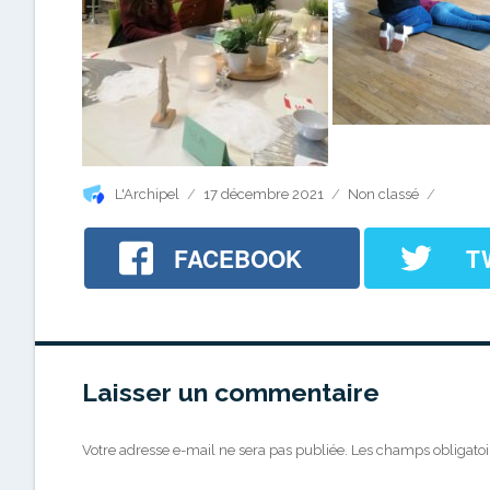
Auteur
Publié
Catégories
L'Archipel
17 décembre 2021
Non classé
le
FACEBOOK
T
Laisser un commentaire
Votre adresse e-mail ne sera pas publiée.
Les champs obligatoi