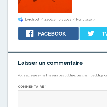
Auteur
Publié
Catégories
L'Archipel
23 décembre 2021
Non classé
le
FACEBOOK
T
Laisser un commentaire
Votre adresse e-mail ne sera pas publiée.
Les champs obligatoi
COMMENTAIRE
*