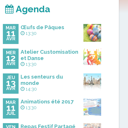
Agenda
Œufs de Pâques
MAR
11
13:30
AVR
Atelier Customisation
MER
12
et Danse
AVR
13:30
Les senteurs du
JEU
13
monde
AVR
14:30
Animations été 2017
MAR
11
13:30
JUIL
Repas Festif Partagé
VEN