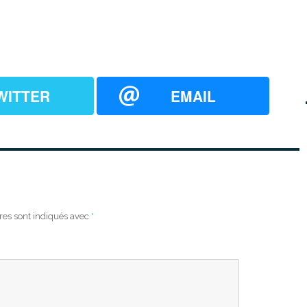
WITTER
EMAIL
res sont indiqués avec
*