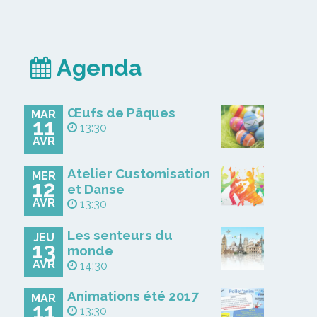
Agenda
Œufs de Pâques
MAR
11
13:30
AVR
Atelier Customisation
MER
12
et Danse
AVR
13:30
Les senteurs du
JEU
13
monde
AVR
14:30
Animations été 2017
MAR
11
13:30