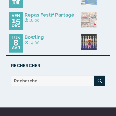
JUIL
Repas Festif Partagé
VEN
15
18:00
DÉC
Bowling
LUN
8
14:00
AVR
RECHERCHER
REC
Recherche
pour :