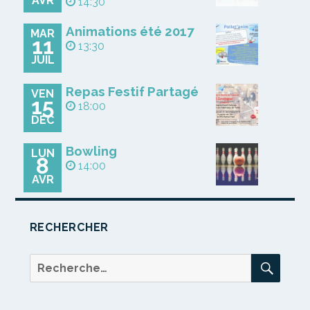
AVR
14:30
Animations été 2017
MAR
11
13:30
JUIL
Repas Festif Partagé
VEN
15
18:00
DÉC
Bowling
LUN
8
14:00
AVR
RECHERCHER
REC
Recherche
pour :