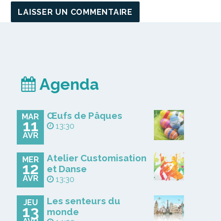
Agenda
Œufs de Pâques
MAR
11
13:30
AVR
Atelier Customisation
MER
12
et Danse
AVR
13:30
Les senteurs du
JEU
13
monde