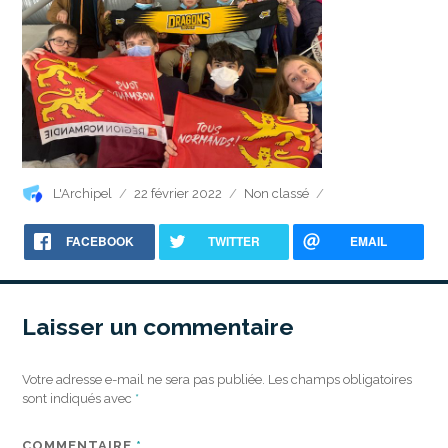
Auteur
Publié
Catégories
L'Archipel
22 février 2022
Non classé
le
FACEBOOK
TWITTER
EMAIL
Laisser un commentaire
Votre adresse e-mail ne sera pas publiée.
Les champs obligatoires
sont indiqués avec
*
COMMENTAIRE
*