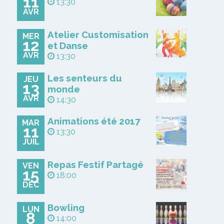
11
13:30
AVR
Atelier Customisation
MER
12
et Danse
AVR
13:30
Les senteurs du
JEU
13
monde
AVR
14:30
Animations été 2017
MAR
11
13:30
JUIL
Repas Festif Partagé
VEN
15
18:00
DÉC
Bowling
LUN
8
14:00