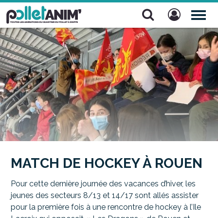
Pollet Anim'
TOG
NAV
MATCH DE HOCKEY À ROUEN
Pour cette dernière journée des vacances d’hiver, les
jeunes des secteurs 8/13 et 14/17 sont allés assister
pour la première fois à une rencontre de hockey à l’Ile