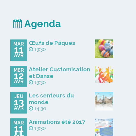
Agenda
Œufs de Pâques
MAR
11
13:30
AVR
Atelier Customisation
MER
12
et Danse
AVR
13:30
Les senteurs du
JEU
13
monde
AVR
14:30
Animations été 2017
MAR
11
13:30
JUIL