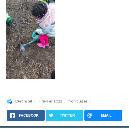
Auteur
Publié
Catégories
L'Archipel
4 février 2022
Non classé
le
FACEBOOK
TWITTER
EMAIL