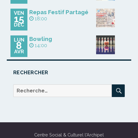
Repas Festif Partagé
VEN
15
18:00
DÉC
Bowling
LUN
8
14:00
AVR
RECHERCHER
REC
Recherche
pour :
Centre Social & Culturel l'Archipel