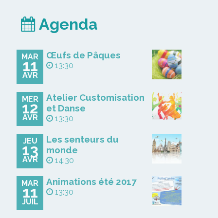
Agenda
Œufs de Pâques
MAR
11
13:30
AVR
Atelier Customisation
MER
12
et Danse
AVR
13:30
Les senteurs du
JEU
13
monde
AVR
14:30
Animations été 2017
MAR
11
13:30
JUIL