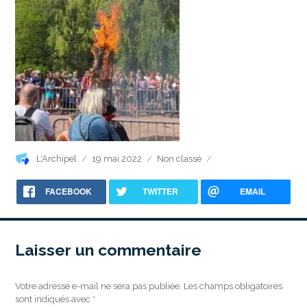
Auteur
Publié
Catégories
L'Archipel
19 mai 2022
Non classé
le
FACEBOOK
TWITTER
EMAIL
Laisser un commentaire
Votre adresse e-mail ne sera pas publiée.
Les champs obligatoires
sont indiqués avec
*