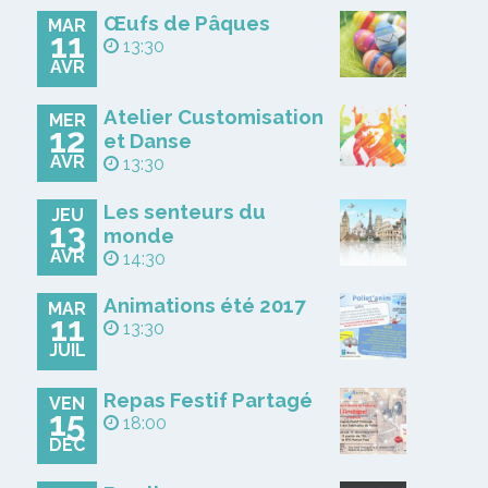
Œufs de Pâques
MAR
11
13:30
AVR
Atelier Customisation
MER
12
et Danse
AVR
13:30
Les senteurs du
JEU
13
monde
AVR
14:30
Animations été 2017
MAR
11
13:30
JUIL
Repas Festif Partagé
VEN
15
18:00
DÉC