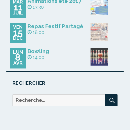
Animations été 2017
MAR
11
13:30
JUIL
Repas Festif Partagé
VEN
15
18:00
DÉC
Bowling
LUN
8
14:00
AVR
RECHERCHER
REC
Recherche
pour :