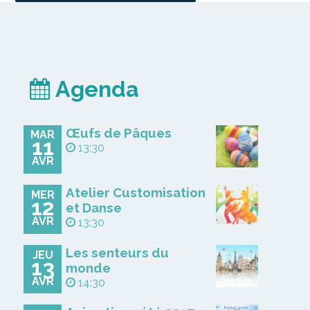
Agenda
Œufs de Pâques
MAR
11
13:30
AVR
Atelier Customisation
MER
12
et Danse
AVR
13:30
Les senteurs du
JEU
13
monde
AVR
14:30