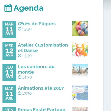
Agenda
Œufs de Pâques
MAR
11
13:30
AVR
Atelier Customisation
MER
12
et Danse
AVR
13:30
Les senteurs du
JEU
13
monde
AVR
14:30
Animations été 2017
MAR
11
13:30
JUIL
Repas Festif Partagé
VEN