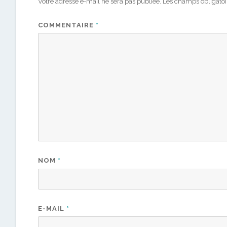
Votre adresse e-mail ne sera pas publiée.
Les champs obligatoi
COMMENTAIRE
*
NOM
*
E-MAIL
*