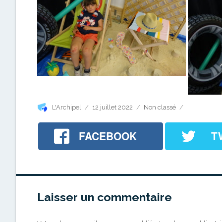
Auteur
Publié
Catégories
L'Archipel
12 juillet 2022
Non classé
le
FACEBOOK
T
Laisser un commentaire