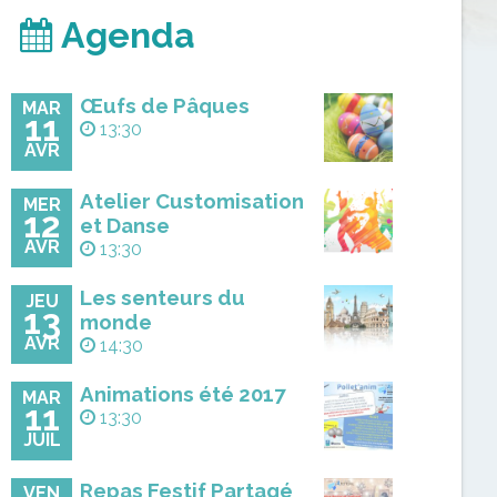
Agenda
Œufs de Pâques
MAR
11
13:30
AVR
Atelier Customisation
MER
12
et Danse
AVR
13:30
Les senteurs du
JEU
13
monde
AVR
14:30
Animations été 2017
MAR
11
13:30
JUIL
Repas Festif Partagé
VEN