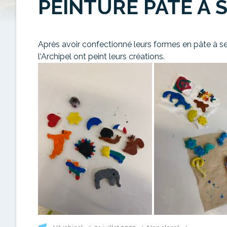
PEINTURE PÂTE À 
Apr
è
s
avoir
confectionné
leurs
formes
en
p
â
te
à
se
l
‘
Archipel
ont
peint
leurs créations
.