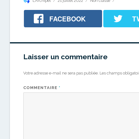
Auteur
Publié
Catégories
L'Archipel
21 juillet 2022
Non classé
le
FACEBOOK
T
Laisser un commentaire
Votre adresse e-mail ne sera pas publiée.
Les champs obligatoi
COMMENTAIRE
*