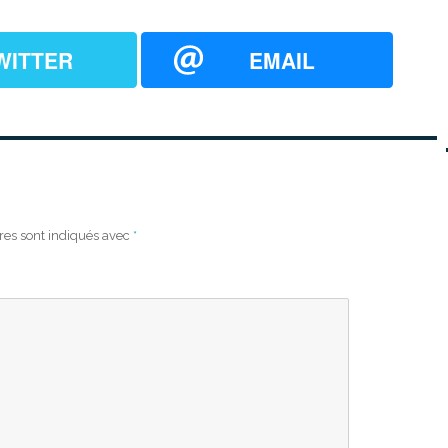
WITTER
EMAIL
res sont indiqués avec
*