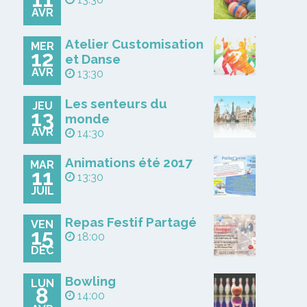
AVR
Atelier Customisation
MER
12
et Danse
AVR
13:30
Les senteurs du
JEU
13
monde
AVR
14:30
Animations été 2017
MAR
11
13:30
JUIL
Repas Festif Partagé
VEN
15
18:00
DÉC
Bowling
LUN
8
14:00