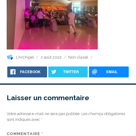
Auteur
Publié
Catégories
L'Archipel
2 août 2022
Non classé
le
FACEBOOK
TWITTER
EMAIL
Laisser un commentaire
Votre adresse e-mail ne sera pas publiée.
Les champs obligatoires
sont indiqués avec
*
COMMENTAIRE
*