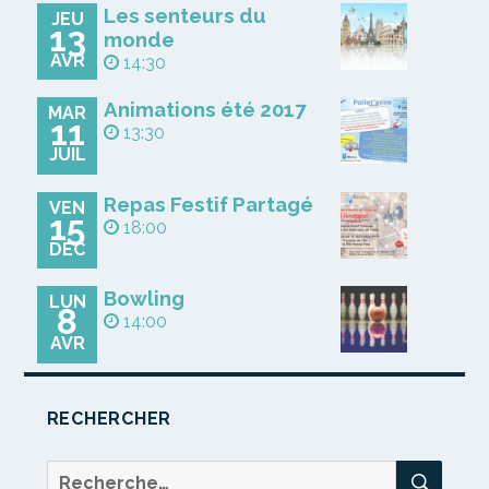
Les senteurs du
JEU
13
monde
AVR
14:30
Animations été 2017
MAR
11
13:30
JUIL
Repas Festif Partagé
VEN
15
18:00
DÉC
Bowling
LUN
8
14:00
AVR
RECHERCHER
REC
Recherche