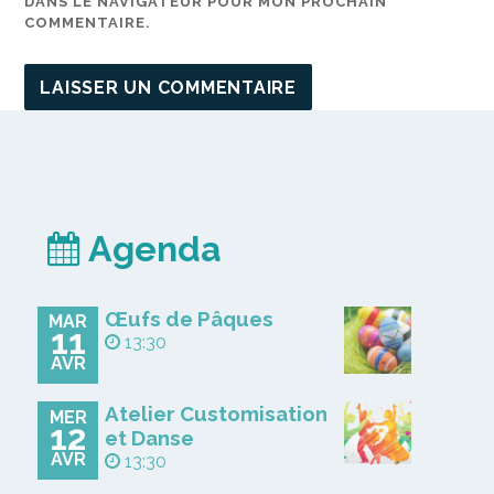
DANS LE NAVIGATEUR POUR MON PROCHAIN
COMMENTAIRE.
Agenda
Œufs de Pâques
MAR
11
13:30
AVR
Atelier Customisation
MER
12
et Danse
AVR
13:30