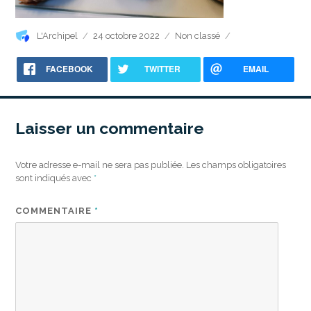
Auteur
Publié
Catégories
L'Archipel
24 octobre 2022
Non classé
le
FACEBOOK
TWITTER
EMAIL
Laisser un commentaire
Votre adresse e-mail ne sera pas publiée.
Les champs obligatoires
sont indiqués avec
*
COMMENTAIRE
*