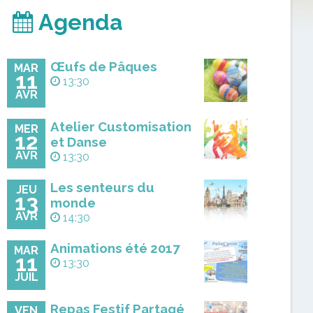
Agenda
Œufs de Pâques
MAR
11
13:30
AVR
Atelier Customisation
MER
12
et Danse
AVR
13:30
Les senteurs du
JEU
13
monde
AVR
14:30
Animations été 2017
MAR
11
13:30
JUIL
Repas Festif Partagé
VEN