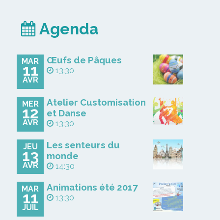
Agenda
Œufs de Pâques
MAR
11
13:30
AVR
Atelier Customisation
MER
12
et Danse
AVR
13:30
Les senteurs du
JEU
13
monde
AVR
14:30
Animations été 2017
MAR
11
13:30
JUIL