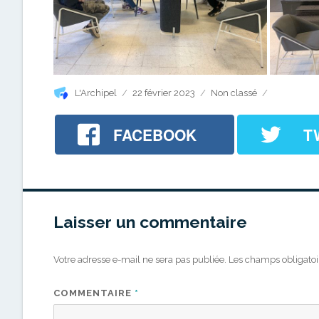
Auteur
Publié
Catégories
L'Archipel
22 février 2023
Non classé
le
FACEBOOK
T
Laisser un commentaire
Votre adresse e-mail ne sera pas publiée.
Les champs obligatoi
COMMENTAIRE
*