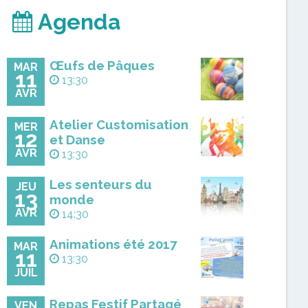
Agenda
Œufs de Pâques
MAR
11
13:30
AVR
Atelier Customisation
MER
12
et Danse
AVR
13:30
Les senteurs du
JEU
13
monde
AVR
14:30
Animations été 2017
MAR
11
13:30
JUIL
Repas Festif Partagé
VEN