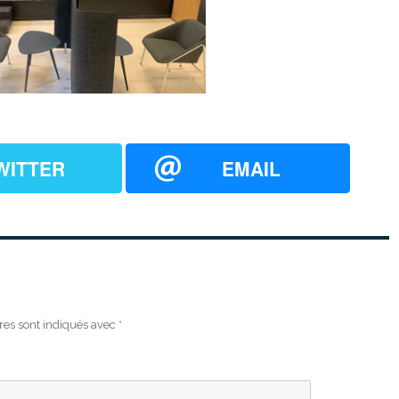
WITTER
EMAIL
res sont indiqués avec
*