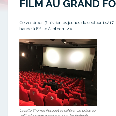
FILM AU GRAND FO
Ce vendredi 17 février, les jeunes du secteur 14/17
bande à Fifi : « Alibi.com 2 ».
La salle Thomas Pesquet se différencie grâce au
petit astronaute apposé au dos des fauteuils.