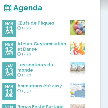
Agenda
Œufs de Pâques
MAR
11
13:30
AVR
Atelier Customisation
MER
12
et Danse
AVR
13:30
Les senteurs du
JEU
13
monde
AVR
14:30
Animations été 2017
MAR
11
13:30
JUIL
Repas Festif Partagé
VEN