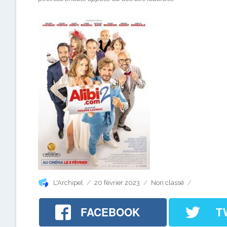
Auteur
Publié
Catégories
L'Archipel
20 février 2023
Non classé
le
FACEBOOK
T