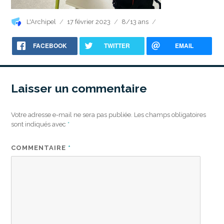
Auteur
Publié
Catégories
L'Archipel
17 février 2023
8/13 ans
le
FACEBOOK
TWITTER
EMAIL
Laisser un commentaire
Votre adresse e-mail ne sera pas publiée.
Les champs obligatoires
sont indiqués avec
*
COMMENTAIRE
*