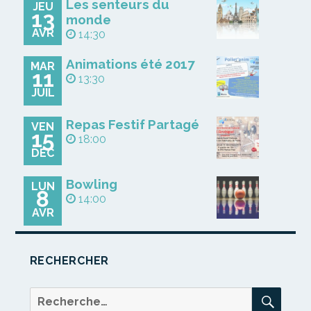
Les senteurs du
JEU
13
monde
AVR
14:30
Animations été 2017
MAR
11
13:30
JUIL
Repas Festif Partagé
VEN
15
18:00
DÉC
Bowling
LUN
8
14:00
AVR
RECHERCHER
REC
Recherche