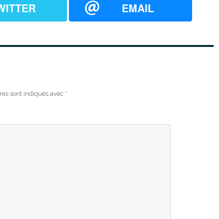
WITTER
EMAIL
res sont indiqués avec
*