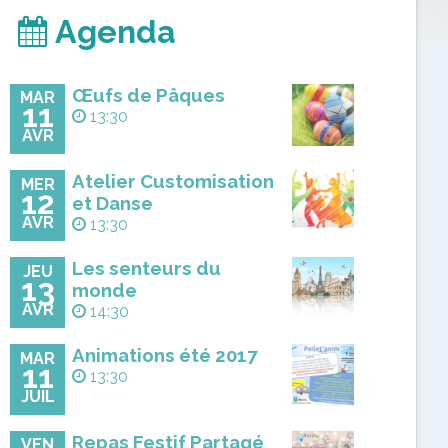
Agenda
Œufs de Pâques
MAR
11
13:30
AVR
Atelier Customisation
MER
12
et Danse
AVR
13:30
Les senteurs du
JEU
13
monde
AVR
14:30
Animations été 2017
MAR
11
13:30
JUIL
Repas Festif Partagé
VEN