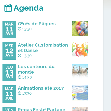
Agenda
Œufs de Pâques
MAR
11
13:30
AVR
Atelier Customisation
MER
12
et Danse
AVR
13:30
Les senteurs du
JEU
13
monde
AVR
14:30
Animations été 2017
MAR
11
13:30
JUIL
Repas Festif Partagé
VEN