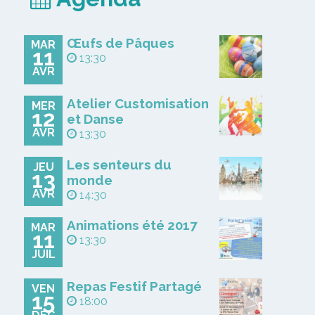
Œufs de Pâques
MAR
11
13:30
AVR
Atelier Customisation
MER
12
et Danse
AVR
13:30
Les senteurs du
JEU
13
monde
AVR
14:30
Animations été 2017
MAR
11
13:30
JUIL
Repas Festif Partagé
VEN
15
18:00