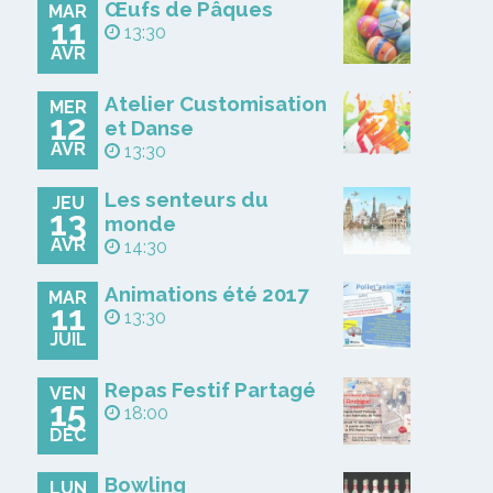
Œufs de Pâques
MAR
11
13:30
AVR
Atelier Customisation
MER
12
et Danse
AVR
13:30
Les senteurs du
JEU
13
monde
AVR
14:30
Animations été 2017
MAR
11
13:30
JUIL
Repas Festif Partagé
VEN
15
18:00
DÉC
Bowling
LUN