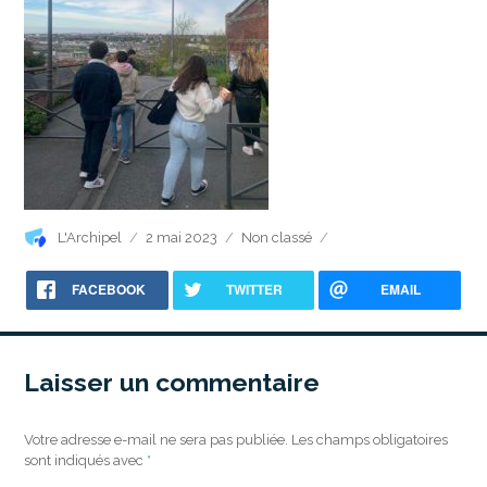
Auteur
Publié
Catégories
L'Archipel
2 mai 2023
Non classé
le
FACEBOOK
TWITTER
EMAIL
Laisser un commentaire
Votre adresse e-mail ne sera pas publiée.
Les champs obligatoires
sont indiqués avec
*