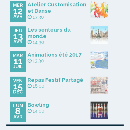
Atelier Customisation
MER
12
et Danse
AVR
13:30
Les senteurs du
JEU
13
monde
AVR
14:30
Animations été 2017
MAR
11
13:30
JUIL
Repas Festif Partagé
VEN
15
18:00
DÉC
Bowling
LUN
8
14:00
AVR