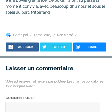
entre bowling et lancer de poids. Ils ont su passé un
moment convivial avec beaucoup d’humour et sous le
soleil au parc Mitterrand.
Auteur
Publié
Catégories
L'Archipel
17 mai 2023
Non classé
le
FACEBOOK
TWITTER
EMAIL
Laisser un commentaire
Votre adresse e-mail ne sera pas publiée.
Les champs obligatoires
sont indiqués avec
*
COMMENTAIRE
*