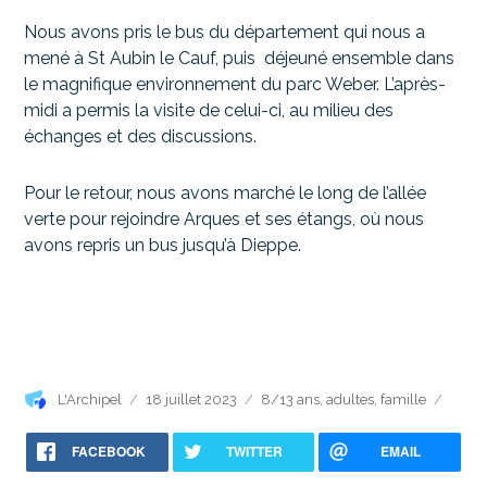
Nous avons pris le bus du département qui nous a
mené à St Aubin le Cauf, puis déjeuné ensemble dans
le magnifique environnement du parc Weber. L’après-
midi a permis la visite de celui-ci, au milieu des
échanges et des discussions.
Pour le retour, nous avons marché le long de l’allée
verte pour rejoindre Arques et ses étangs,
où
nous
avons repris un bus jusqu’à Dieppe.
Auteur
Publié
Catégories
L'Archipel
18 juillet 2023
8/13 ans
,
adultes
,
famille
le
FACEBOOK
TWITTER
EMAIL