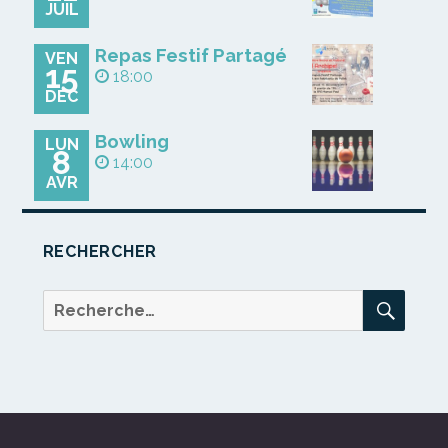
JUIL
Repas Festif Partagé
VEN
15
18:00
DÉC
Bowling
LUN
8
14:00
AVR
RECHERCHER
REC
Recherche
pour :