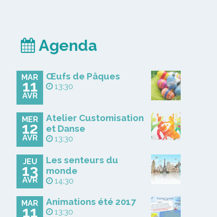
Agenda
Œufs de Pâques
MAR
11
13:30
AVR
Atelier Customisation
MER
12
et Danse
AVR
13:30
Les senteurs du
JEU
13
monde
AVR
14:30
Animations été 2017
MAR
11
13:30