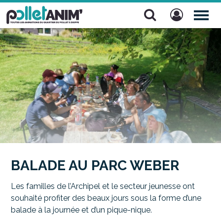
Pollet Anim'
TOG
NAV
BALADE AU PARC WEBER
Les familles de l’Archipel et le secteur jeunesse ont
souhaité profiter des beaux jours sous la forme d’une
balade à la journée et d’un pique-nique.