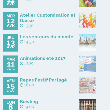
AVR
Atelier Customisation et
MER
12
Danse
AVR
13:30
Les senteurs du monde
JEU
13
14:30
AVR
Animations été 2017
MAR
11
13:30
JUIL
Repas Festif Partagé
VEN
15
18:00
DÉC
Bowling
LUN
8
14:00