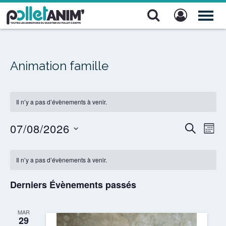
Pollet Anim'
TOG
NAV
Animation famille
Il n’y a pas d’évènements à venir.
07/08/2026
Recher
Nav
RECHERC
MOIS
de
Sélectionnez
et
Calendrier
une
vue
Il n’y a pas d’évènements à venir.
navigat
date.
de
Évè
de
Derniers Évènements passés
Évènements
vues
MAR
Évènem
29