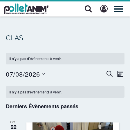
Pollet Anim'
TOG
NAV
CLAS
Il n’y a pas d’évènements à venir.
07/08/2026
Recher
Nav
RECHERC
MOIS
de
Sélectionnez
et
Calendrier
une
vue
Il n’y a pas d’évènements à venir.
navigat
date.
de
Évè
de
Derniers Évènements passés
Évènements
vues
OCT
Évènem
22