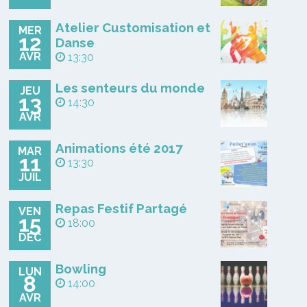
Atelier Customisation et
MER
12
Danse
AVR
13:30
Les senteurs du monde
JEU
13
14:30
AVR
Animations été 2017
MAR
11
13:30
JUIL
Repas Festif Partagé
VEN
15
18:00
DÉC
Bowling
LUN
8
14:00
AVR