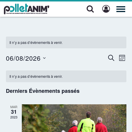
Pollet Anim'
TOG
NAV
Il n’y a pas d’évènements à venir.
06/08/2026
Recher
Nav
RECHERC
MOIS
de
Sélectionnez
et
Calendrier
une
vue
Il n’y a pas d’évènements à venir.
navigat
date.
de
Évè
de
Derniers Évènements passés
Évènements
vues
MAR
Évènem
31
2023