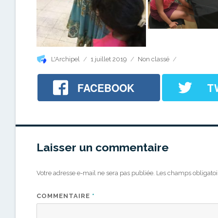
Auteur
Publié
Catégories
L'Archipel
1 juillet 2019
Non classé
le
FACEBOOK
T
Laisser un commentaire
Votre adresse e-mail ne sera pas publiée.
Les champs obligatoi
COMMENTAIRE
*