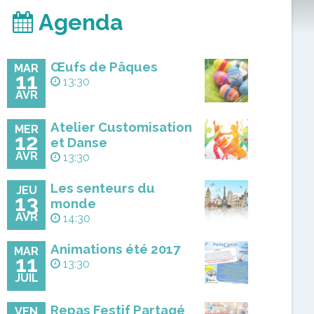
Agenda
Œufs de Pâques
MAR
11
13:30
AVR
Atelier Customisation
MER
12
et Danse
AVR
13:30
Les senteurs du
JEU
13
monde
AVR
14:30
Animations été 2017
MAR
11
13:30
JUIL
Repas Festif Partagé
VEN