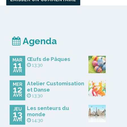
Agenda
Œufs de Pâques
MAR
11
13:30
AVR
Atelier Customisation
MER
12
et Danse
AVR
13:30
Les senteurs du
JEU
13
monde
AVR
14:30