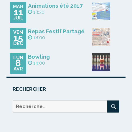
Animations été 2017
MAR
11
13:30
JUIL
Repas Festif Partagé
VEN
15
18:00
DÉC
Bowling
LUN
8
14:00
AVR
RECHERCHER
REC
Recherche
pour :