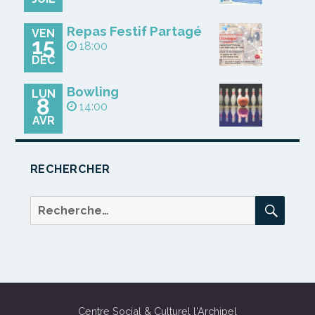
Repas Festif Partagé
VEN
15
18:00
DÉC
Bowling
LUN
8
14:00
AVR
RECHERCHER
REC
Recherche
pour :
Centre Social & Culturel l'Archipel