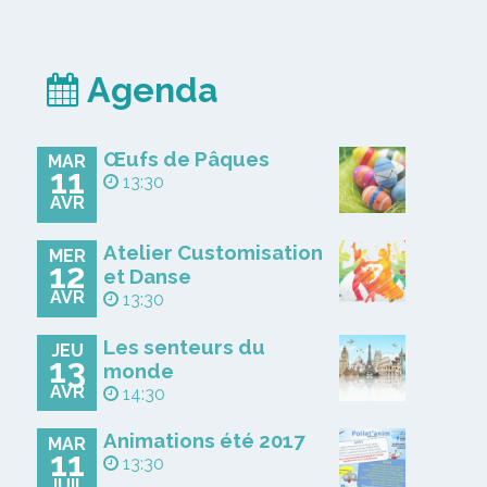
Agenda
Œufs de Pâques
MAR
11
13:30
AVR
Atelier Customisation
MER
12
et Danse
AVR
13:30
Les senteurs du
JEU
13
monde
AVR
14:30
Animations été 2017
MAR
11
13:30
JUIL