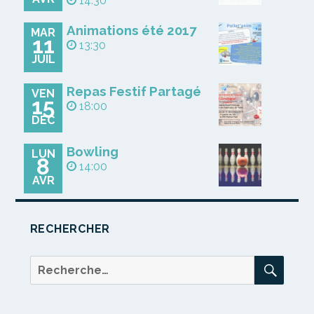
14:30
Animations été 2017
MAR
11
13:30
JUIL
Repas Festif Partagé
VEN
15
18:00
DÉC
Bowling
LUN
8
14:00
AVR
RECHERCHER
REC
Recherche
pour :