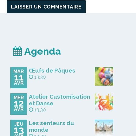
Agenda
Œufs de Pâques
MAR
11
13:30
AVR
Atelier Customisation
MER
12
et Danse
AVR
13:30
Les senteurs du
JEU
13
monde
AVR