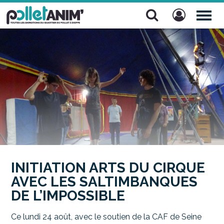
Pollet Anim'
TOG
NAV
INITIATION ARTS DU CIRQUE
AVEC LES SALTIMBANQUES
DE L’IMPOSSIBLE
Ce lundi 24 août, avec le soutien de la CAF de Seine