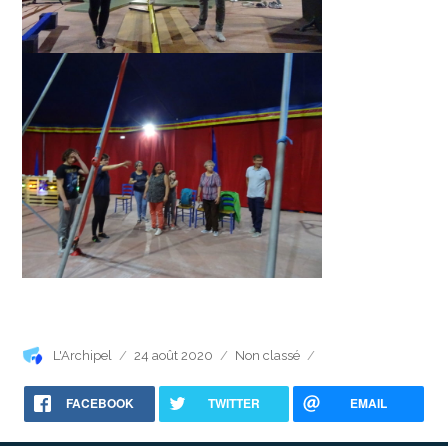
Auteur
Publié
Catégories
L'Archipel
24 août 2020
Non classé
le
FACEBOOK
TWITTER
EMAIL