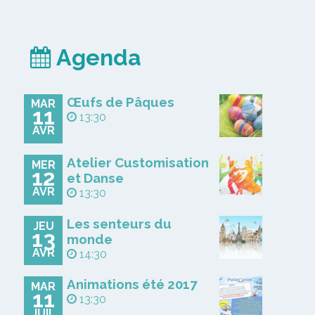
Agenda
Œufs de Pâques
MAR
11
13:30
AVR
Atelier Customisation
MER
12
et Danse
AVR
13:30
Les senteurs du
JEU
13
monde
AVR
14:30
Animations été 2017
MAR
11
13:30
JUIL