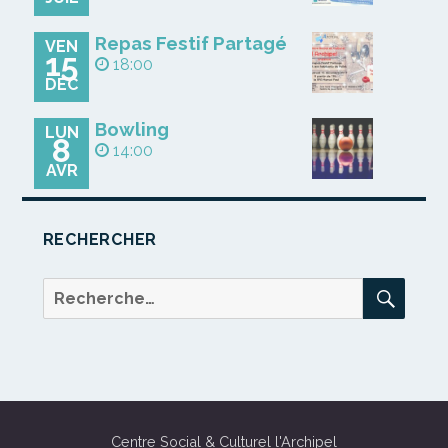
Repas Festif Partagé
VEN
15
18:00
DÉC
Bowling
LUN
8
14:00
AVR
RECHERCHER
REC
Recherche
pour :
Centre Social & Culturel l'Archipel