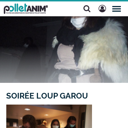
Pollet Anim'
TOG
NAV
SOIRÉE LOUP GAROU