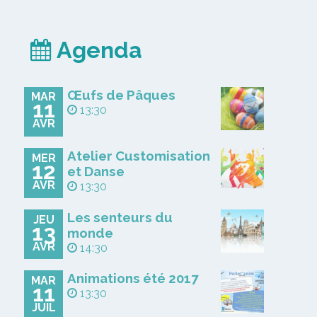
Agenda
Œufs de Pâques
MAR
11
13:30
AVR
Atelier Customisation
MER
12
et Danse
AVR
13:30
Les senteurs du
JEU
13
monde
AVR
14:30
Animations été 2017
MAR
11
13:30
JUIL