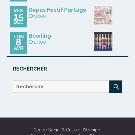
Repas Festif Partagé
VEN
15
18:00
DÉC
Bowling
LUN
8
14:00
AVR
RECHERCHER
REC
Recherche
pour :
Centre Social & Culturel l'Archipel