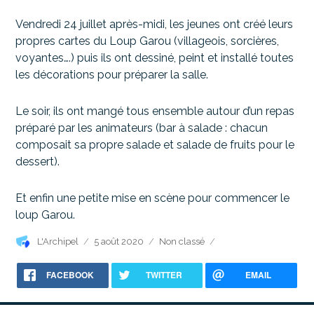
Vendredi 24 juillet après-midi, les jeunes ont créé leurs
propres cartes du Loup Garou (villageois, sorcières,
voyantes….) puis ils ont dessiné, peint et installé toutes
les décorations pour préparer la salle.
Le soir,
ils
ont mangé tous ensemble autour d’un repas
préparé par les animateurs (bar à salade : chacun
composait sa propre salade et salade de fruits pour le
dessert).
Et enfin une petite mise en scène pour commencer le
loup Garou.
Auteur
Publié
Catégories
L'Archipel
5 août 2020
Non classé
le
FACEBOOK
TWITTER
EMAIL