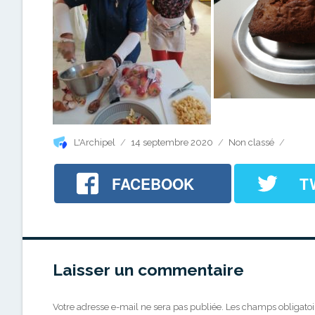
Auteur
Publié
Catégories
L'Archipel
14 septembre 2020
Non classé
le
FACEBOOK
T
Laisser un commentaire
Votre adresse e-mail ne sera pas publiée.
Les champs obligatoi