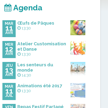
Agenda
Œufs de Pâques
MAR
11
13:30
AVR
Atelier Customisation
MER
12
et Danse
AVR
13:30
Les senteurs du
JEU
13
monde
AVR
14:30
Animations été 2017
MAR
11
13:30
JUIL
Repas Festif Partagé
VEN