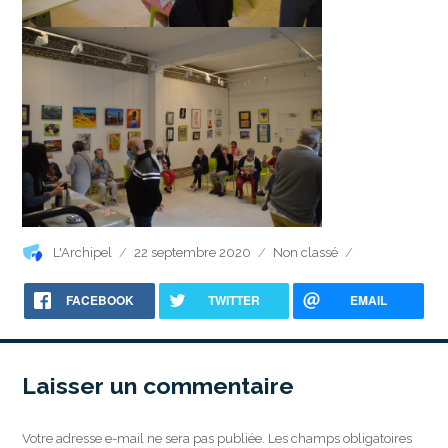
Auteur
Publié
Catégories
L'Archipel
22 septembre 2020
Non classé
le
FACEBOOK
TWITTER
EMAIL
Laisser un commentaire
Votre adresse e-mail ne sera pas publiée.
Les champs obligatoires