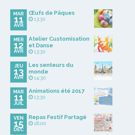
Œufs de Pâques
MAR
11
13:30
AVR
Atelier Customisation
MER
12
et Danse
AVR
13:30
Les senteurs du
JEU
13
monde
AVR
14:30
Animations été 2017
MAR
11
13:30
JUIL
Repas Festif Partagé
VEN
15
18:00
DÉC