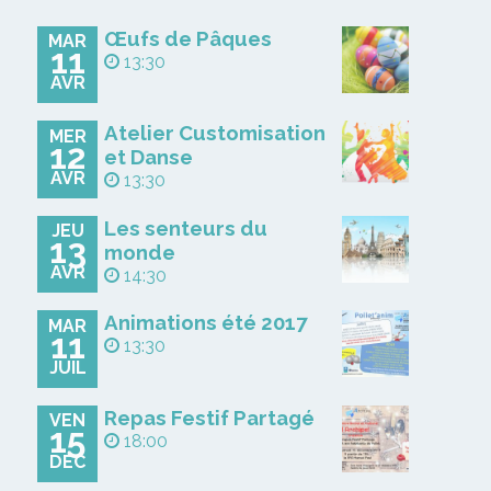
Œufs de Pâques
MAR
11
13:30
AVR
Atelier Customisation
MER
12
et Danse
AVR
13:30
Les senteurs du
JEU
13
monde
AVR
14:30
Animations été 2017
MAR
11
13:30
JUIL
Repas Festif Partagé
VEN
15
18:00
DÉC