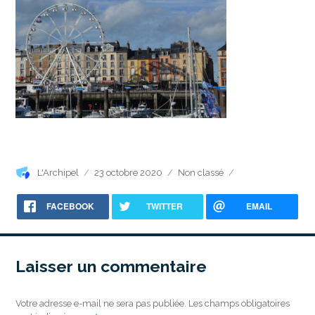
Auteur
Publié
Catégories
L'Archipel
23 octobre 2020
Non classé
le
FACEBOOK
TWITTER
EMAIL
Laisser un commentaire
Votre adresse e-mail ne sera pas publiée.
Les champs obligatoires