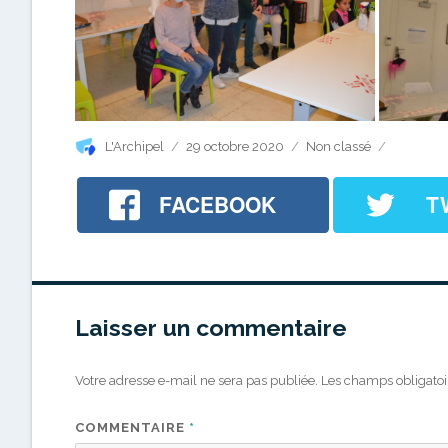
Auteur
Publié
Catégories
L'Archipel
29 octobre 2020
Non classé
le
FACEBOOK
T
Laisser un commentaire
Votre adresse e-mail ne sera pas publiée.
Les champs obligatoi
COMMENTAIRE
*