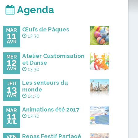
Agenda
Œufs de Pâques
MAR
11
13:30
AVR
Atelier Customisation
MER
12
et Danse
AVR
13:30
Les senteurs du
JEU
13
monde
AVR
14:30
Animations été 2017
MAR
11
13:30
JUIL
Repas Festif Partagé
VEN