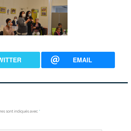
WITTER
EMAIL
res sont indiqués avec
*